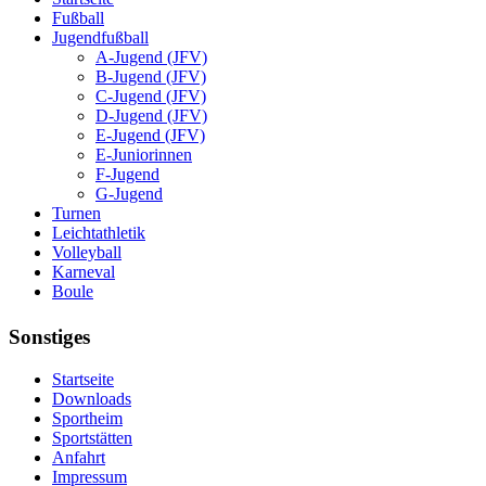
Fußball
Jugendfußball
A-Jugend (JFV)
B-Jugend (JFV)
C-Jugend (JFV)
D-Jugend (JFV)
E-Jugend (JFV)
E-Juniorinnen
F-Jugend
G-Jugend
Turnen
Leichtathletik
Volleyball
Karneval
Boule
Sonstiges
Startseite
Downloads
Sportheim
Sportstätten
Anfahrt
Impressum