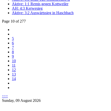
Aktive: 1:1 Remis gegen Kottweiler
AH: 4:3 Kerwesieg
Aktive: 3:2 Auswärtssieg in Haschbach
Page 10 of 277
5
6
7
8
9
10
11
12
13
14
↑↑↑
Sunday, 09 August 2026