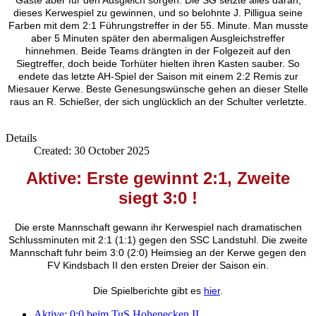
Gäste aber für den Ausgleich sorgen. Die SG setzte alles daran,
dieses Kerwespiel zu gewinnen, und so belohnte J. Pilligua seine
Farben mit dem 2:1 Führungstreffer in der 55. Minute. Man musste
aber 5 Minuten später den abermaligen Ausgleichstreffer
hinnehmen. Beide Teams drängten in der Folgezeit auf den
Siegtreffer, doch beide Torhüter hielten ihren Kasten sauber. So
endete das letzte AH-Spiel der Saison mit einem 2:2 Remis zur
Miesauer Kerwe. Beste Genesungswünsche gehen an dieser Stelle
raus an R. Schießer, der sich unglücklich an der Schulter verletzte.
Details
Created: 30 October 2025
Aktive: Erste gewinnt 2:1, Zweite
siegt 3:0
!
Die erste Mannschaft gewann ihr Kerwespiel nach dramatischen
Schlussminuten mit 2:1 (1:1) gegen den SSC Landstuhl. Die zweite
Mannschaft fuhr beim 3:0 (2:0) Heimsieg an der Kerwe gegen den
FV Kindsbach II den ersten Dreier der Saison ein.
Die Spielberichte gibt es
hier
.
Aktive: 0:0 beim TuS Hohenecken II