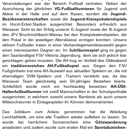
Veranstaltungen war der Bereich Fußball vertreten. Neben der
Ausrichtung der jährlichen
VG-Fußballturnieren
für Jugend und
Aktive in der Halle und auf dem Rasen, wurden die
Jugend-
Bezirksmeisterschaften
sowie die
Jugend-Kreispokalendspiele
im Horst-Eckel-Stadion ausgerichtet. Besonders erfreulich aus
Miesauer Sicht ist der Erfolg unserer E-Jugend sowie der B-Jugend
des JFV Bruchmühlbach-Miesau bei den Kreispokalendspielen, die
den Pokal in der jeweiligen Altersklasse erringen konnten. Unsere
aktiven Fußballer traten in einer Verbandsgemeindeauswahl gegen
einen interessanten Gegner an: Im
Jubiläumsspiel
ging es gegen
den Saarlandligist FSV Viktoria Jägersburg, dem sie sich jedoch klar
geschlagen geben mussten. Die AH trug im Vorfeld des Oldieabend
ein
traditionsreiches AH-Fußballspiel
aus: Gegen den FSV
Fußgönheim trat eine AH-Auswahl aus aktuellen Spielern an, die mit
ehemaligen SVM-Spielern und -Trainern verstärkt war, da das
Miesauer Team gleichzeitig sein 50-jähriges Bestehen feierte.
Schließlich wurde noch ein hochkarätig besetztes
AH-Ü50-
Hallenfußballturnier
mit zwölf Mannschaften in der Schulsporthalle
ausgerichtet, in welchem sowohl unsere Bambinis als auch unsere
Mittwochsturner in Einlagespielen ihr Können demonstrierten.
Das Jubiläum zum Anlass genommen hat die Abteilung
Leichtathletik, um eine alte Tradition wieder aufleben zu lassen. So
wurde bei herrlichem Sonnenschein eine
Götzwanderung
angeboten und zudem wurde zum ersten Mal ein
Sportabzeichen-