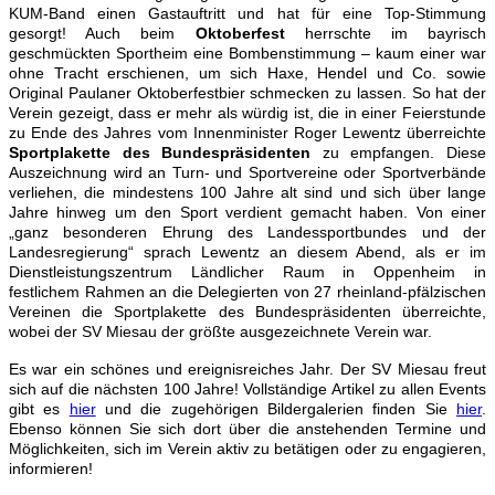
KUM-Band einen Gastauftritt und hat für eine Top-Stimmung
gesorgt! Auch beim
Oktoberfest
herrschte im bayrisch
geschmückten Sportheim eine Bombenstimmung – kaum einer war
ohne Tracht erschienen, um sich Haxe, Hendel und Co. sowie
Original Paulaner Oktoberfestbier schmecken zu lassen. So hat der
Verein gezeigt, dass er mehr als würdig ist, die in einer Feierstunde
zu Ende des Jahres vom Innenminister Roger Lewentz überreichte
Sportplakette des Bundespräsidenten
zu empfangen. Diese
Auszeichnung wird an Turn- und Sportvereine oder Sportverbände
verliehen, die mindestens 100 Jahre alt sind und sich über lange
Jahre hinweg um den Sport verdient gemacht haben. Von einer
„ganz besonderen Ehrung des Landessportbundes und der
Landesregierung“ sprach Lewentz an diesem Abend, als er im
Dienstleistungszentrum Ländlicher Raum in Oppenheim in
festlichem Rahmen an die Delegierten von 27 rheinland-pfälzischen
Vereinen die Sportplakette des Bundespräsidenten überreichte,
wobei der SV Miesau der größte ausgezeichnete Verein war.
Es war ein schönes und ereignisreiches Jahr. Der SV Miesau freut
sich auf die nächsten 100 Jahre! Vollständige Artikel zu allen Events
gibt es
hier
und die zugehörigen Bildergalerien finden Sie
hier
.
Ebenso können Sie sich dort über die anstehenden Termine und
Möglichkeiten, sich im Verein aktiv zu betätigen oder zu engagieren,
informieren!