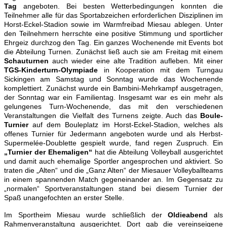
Tag
angeboten. Bei besten Wetterbedingungen konnten die
Teilnehmer alle für das Sportabzeichen erforderlichen Disziplinen im
Horst-Eckel-Stadion sowie im Warmfreibad Miesau ablegen. Unter
den Teilnehmern herrschte eine positive Stimmung und sportlicher
Ehrgeiz durchzog den Tag. Ein ganzes Wochenende mit Events bot
die Abteilung Turnen. Zunächst ließ auch sie am Freitag mit einem
Schauturnen
auch wieder eine alte Tradition aufleben. Mit einer
TGS-Kinderturn-Olympiade
in Kooperation mit dem Turngau
Sickingen am Samstag und Sonntag wurde das Wochenende
komplettiert. Zunächst wurde ein Bambini-Mehrkampf ausgetragen,
der Sonntag war ein Familientag. Insgesamt war es ein mehr als
gelungenes Turn-Wochenende, das mit den verschiedenen
Veranstaltungen die Vielfalt des Turnens zeigte. Auch das
Boule-
Turnier
auf dem Bouleplatz im Horst-Eckel-Stadion, welches als
offenes Turnier für Jedermann angeboten wurde und als Herbst-
Supermelée-Doublette gespielt wurde, fand regen Zuspruch. Ein
„Turnier der Ehemaligen“
hat die Abteilung Volleyball ausgerichtet
und damit auch ehemalige Sportler angesprochen und aktiviert. So
traten die „Alten“ und die „Ganz Alten“ der Miesauer Volleyballteams
in einem spannenden Match gegeneinander an. Im Gegensatz zu
„normalen“ Sportveranstaltungen stand bei diesem Turnier der
Spaß unangefochten an erster Stelle.
Im Sportheim Miesau wurde schließlich der
Oldieabend
als
Rahmenveranstaltung ausgerichtet. Dort gab die vereinseigene