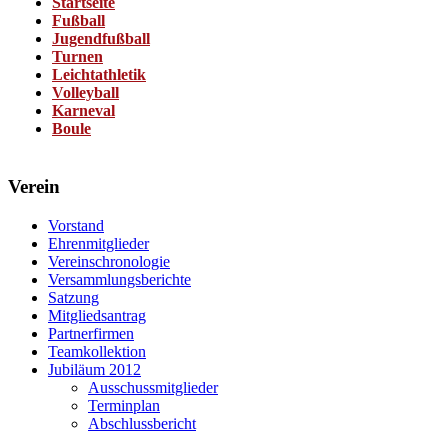
Startseite
Fußball
Jugendfußball
Turnen
Leichtathletik
Volleyball
Karneval
Boule
Verein
Vorstand
Ehrenmitglieder
Vereinschronologie
Versammlungsberichte
Satzung
Mitgliedsantrag
Partnerfirmen
Teamkollektion
Jubiläum 2012
Ausschussmitglieder
Terminplan
Abschlussbericht