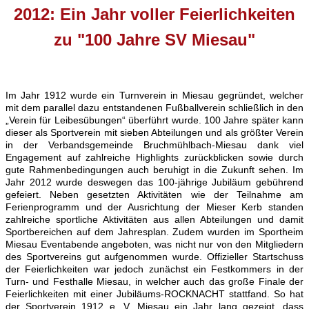
2012: Ein Jahr voller Feierlichkeiten
zu "100 Jahre SV Miesau"
Im Jahr 1912 wurde ein Turnverein in Miesau gegründet, welcher
mit dem parallel dazu entstandenen Fußballverein schließlich in den
„Verein für Leibesübungen“ überführt wurde. 100 Jahre später kann
dieser als Sportverein mit sieben Abteilungen und als größter Verein
in der Verbandsgemeinde Bruchmühlbach-Miesau dank viel
Engagement auf zahlreiche Highlights zurückblicken sowie durch
gute Rahmenbedingungen auch beruhigt in die Zukunft sehen. Im
Jahr 2012 wurde deswegen das 100-jährige Jubiläum gebührend
gefeiert. Neben gesetzten Aktivitäten wie der Teilnahme am
Ferienprogramm und der Ausrichtung der Mieser Kerb standen
zahlreiche sportliche Aktivitäten aus allen Abteilungen und damit
Sportbereichen auf dem Jahresplan. Zudem wurden im Sportheim
Miesau Eventabende angeboten, was nicht nur von den Mitgliedern
des Sportvereins gut aufgenommen wurde. Offizieller Startschuss
der Feierlichkeiten war jedoch zunächst ein Festkommers in der
Turn- und Festhalle Miesau, in welcher auch das große Finale der
Feierlichkeiten mit einer Jubiläums-ROCKNACHT stattfand. So hat
der Sportverein 1912 e. V. Miesau ein Jahr lang gezeigt, dass