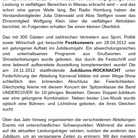
Leistung in vielfältigen Bereichen in Miesau erbracht wird – und das
schon eine ganze Weile lang. Bei Radio Homburg haben die
Vorstandsmitglieder Julia Odenwald und Alois Steffgen sowie das
Ehrenmitglied Wolfgang Klein über die vielfältigen Aktivitäten
berichtet, im Folgenden erhalten Sie einen kleinen Überblick.
Das mit 300 Gästen und zahlreichen Vertretern aus Sport, Politik
sowie Wirtschaft gut besuchte
Festkommers
am 28.04.2012 war
ein gelungener Auftakt ins Jubiläumsjahr. Ein abwechslungsreiches
und unterhaltsames Programm aus Grußworten und
Showdarbietungen wurde geboten, das durch die Festschrift und
eine liebevoll aufbereitete Ausstellung komplementiert wurde! Die
am 24.11.2012 stattfindende
Jubiläums-ROCKNACHT
unter
Federführung der Abteilung Karneval bildete mit einer Mega-Show
schließlich den krönenden Abschluss der Feierlichkeiten.
Gleichzeitig feierte mit diesem Konzert der Spitzenklasse die Band
UNDERCOVER ihr 10-jähriges Bestehen. Dieses Doppel-Jubiläum
war eine gelungene Kombination: Neben bester Live-Musik wurde
optisch eine Bühnen- und Lichtshow geboten, die ihres Gleichen
sucht.
Über das Jahr hinweg organisierten die verschiedenen Abteilungen
Events mit unterschiedlichen Schwerpunkten: Während die einen
auf die aktuellen Leistungsträger setzten, nutzten die anderen das
Jubiläum, um an vergangene Zeiten zu erinnern. Mit den meisten