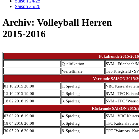
Saison 24/25
Saison 25/26
Archiv: Volleyball Herren
2015-2016
Pokalrunde 2015/2016
Qualifikation
SVM - Erlenbach/M
Viertelfinale
TuS Kriegsfeld - 
Vorrunde SAISON 2015/2
01.10.2015 20:00
1. Spieltag
VBC Kaiserslauter
15.10.2015 19:00
2. Spieltag
SVM -
TFC Kaisers
18.02.2016 19:00
3. Spieltag
SVM - TFC "Warrior
Rückrunde SAISON 2015/
03.03.2016 19:00
4. Spieltag
SVM - VBC Kaisers
18.04.2016 20:00
5. Spieltag
TFC Kaiserslautern
30.05.2016 20:00
6. Spieltag
TFC "Warriors" Kai