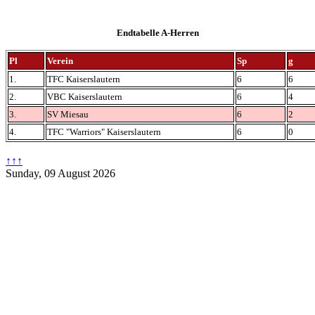
Endtabelle A-Herren
Pl
Verein
Sp
g
1.
TFC Kaiserslautern
6
6
2.
VBC Kaiserslautern
6
4
3.
SV Miesau
6
2
4.
TFC "Warriors" Kaiserslautern
6
0
↑↑↑
Sunday, 09 August 2026