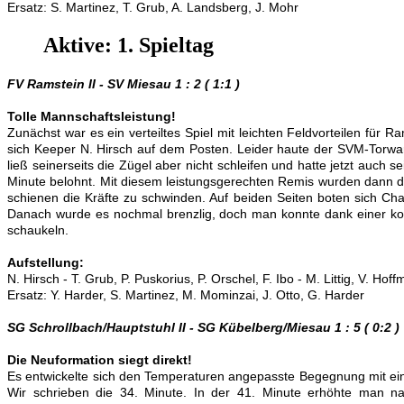
Ersatz: S. Martinez,
T. Grub, A. Landsberg, J. Mohr
Aktive: 1. Spieltag
FV Ramstein II - SV Miesau 1 : 2 ( 1:1 )
Tolle Mannschaftsleistung!
Zunächst war es ein verteiltes Spiel mit leichten Feldvorteilen für 
sich Keeper N. Hirsch auf dem Posten. Leider haute der SVM-Torwa
ließ seinerseits die Zügel aber nicht schleifen und hatte jetzt auch 
Minute belohnt. Mit diesem leistungsgerechten Remis wurden dann di
schienen die Kräfte zu schwinden. Auf beiden Seiten boten sich Chan
Danach wurde es nochmal brenzlig, doch man konnte dank einer kon
schaukeln.
Aufstellung:
N. Hirsch
-
T. Grub,
P. Puskorius, P. Orschel, F. Ibo - M. Littig, V. Hof
Ersatz: Y. Harder, S. Martinez, M. Mominzai, J. Otto, G. Harder
SG Schrollbach/Hauptstuhl II - SG Kübelberg/Miesau 1 : 5 ( 0:2 )
Die Neuformation siegt direkt!
Es entwickelte sich den Temperaturen angepasste Begegnung mit ein
Wir schrieben die 34. Minute. In der 41. Minute erhöhte man na