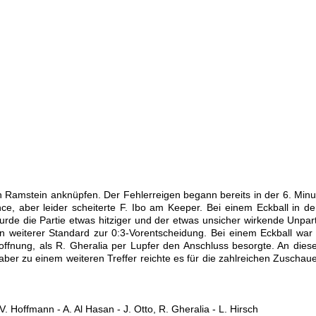
n Ramstein anknüpfen. Der Fehlerreigen begann bereits in der 6. Minut
e, aber leider scheiterte F. Ibo am Keeper. Bei einem Eckball in de
e die Partie etwas hitziger und der etwas unsicher wirkende Unparte
 ein weiterer Standard zur 0:3-Vorentscheidung. Bei einem Eckball w
ffnung, als R. Gheralia per Lupfer den Anschluss besorgte. An dies
 aber zu einem weiteren Treffer reichte es für die zahlreichen Zuscha
, V. Hoffmann - A. Al Hasan - J. Otto, R. Gheralia - L. Hirsch