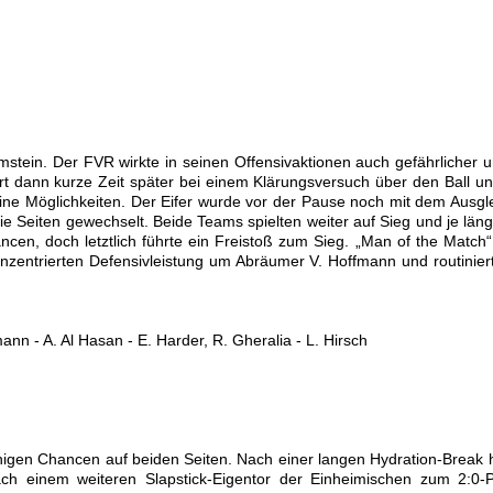
Ramstein. Der FVR wirkte in seinen Offensivaktionen auch gefährlicher
rt dann kurze Zeit später bei einem Klärungsversuch über den Ball u
seine Möglichkeiten. Der Eifer wurde vor der Pause noch mit dem Ausglei
e Seiten gewechselt. Beide Teams spielten weiter auf Sieg und je län
cen, doch letztlich führte ein Freistoß zum Sieg. „Man of the Match“ 
zentrierten Defensivleistung um Abräumer V. Hoffmann und routinier
fmann - A. Al Hasan -
E. Harder
, R. Gheralia - L. Hirsch
igen Chancen auf beiden Seiten. Nach einer langen Hydration-Break 
ch einem weiteren Slapstick-Eigentor der Einheimischen zum 2:0-