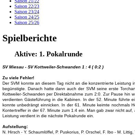
Saison 21/22
Saison 22/23
Saison 23/24
Saison 24/25
Saison 25/26
Spielberichte
Aktive: 1. Pokalrunde
SV Miesau - SV Kottweiler-Schwanden 1 : 4 ( 0:2 )
Zu viele Fehler!
Der SVM konnte an diesem Tag nicht an die konzentrierte Leistung i
begünstigte. Danach hatte dann auch der SVM seine erste Torchanc
Kottweiler-Schwanden per Direktabnahme zum 2:0. Zur Pause hin wurd
verdienten Gästeführung in die Kabinen. In der 52. Minute führte
konnte unbedrängt einnicken. In der 61. Minute keimte nochmals Ho
Kontertreffer in der 67. Minute zum 1:4 ein. Man gab zwar nicht auf,
Leistung verdient in die nächste Pokalrunde ein.
Aufstellung:
N. Hirsch
- Y. Schaumlöffel
,
P. Puskorius, P. Orschel, F. Ibo - M. Littig